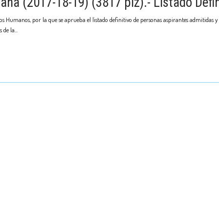
a (2017-18-19) (3817 plz).- Listado Defin
s Humanos, por la que se aprueba el listado definitivo de personas aspirantes admitidas y
 de la