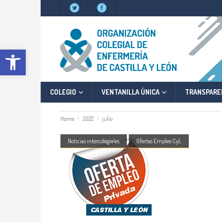
Abrir barra de herramientas
COLEGIO
VENTANILLA ÚNICA
TRANSPARE
Home
2022
julio
Noticias intercolegiales
Ofertas Empleo CyL