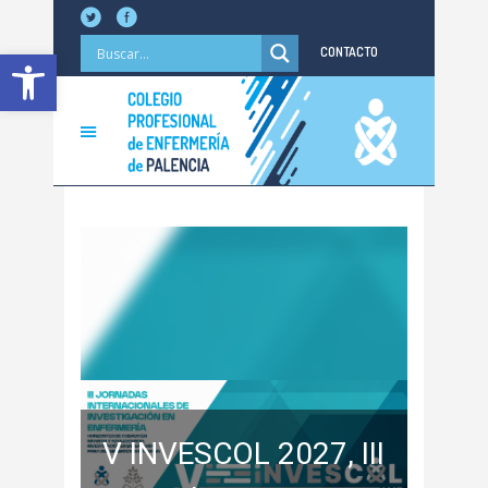
Abrir barra de herramientas
CONTACTO
V INVESCOL 2027, III