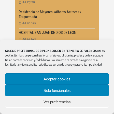
Jul, 07, 2026
Residencia de Mayores «Alberto Acitores» –
Torquemada
Jul, 02, 2026
HOSPITAL SAN JUAN DE DIOS DE LEON
Jul, 02, 2026
Hospital Gral de Segovia
COLEGIO PROFESIONAL DE DIPLOMADOS EN ENFERMERÍA DE PALENCIA
utiliza
Jul, 02, 2026
cookies técnicas, de personalización, análisis y publicitarias, propias y de terceros, que
tratan datos de conexión y/o del dispositivo, así como hábitos de navegación para
ASOCIACION VALLISOLETANA Y PALENTINA DE
facilitarle la misma, analizar estadísticas del uso de la web y personalizar publicidad.
HEMOFILIA (ASVAPAHE)
Jul, 02, 2026
Aceptar cookies
Residencia San Bernabé Palencia
Solo funcionales
Jul, 02, 2026
Hospital comarcal de Laredo
Ver preferencias
Jun, 29, 2026