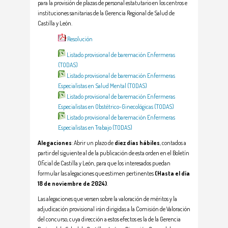
para la provisión de plazas de personal estatutario en los centros e
instituciones sanitarias de la Gerencia Regional de Salud de
Castilla y León.
Resolución
Listado provisional de baremación Enfermeras
(TODAS)
Listado provisional de baremación Enfermeras
Especialistas en Salud Mental (TODAS)
Listado provisional de baremación Enfermeras
Especialistas en Obstétrico-Ginecológicas (TODAS)
Listado provisional de baremación Enfermeras
Especialistas en Trabajo (TODAS)
Alegaciones
: Abrir un plazo de
diez días hábiles
, contados a
partir del siguiente al de la publicación de esta orden en el Boletín
Oficial de Castilla y León, para que los interesados puedan
formular las alegaciones que estimen pertinentes
(Hasta el día
18 de noviembre de 2024)
.
Las alegaciones que versen sobre la valoración de méritos y la
adjudicación provisional irán dirigidas a la Comisión de Valoración
del concurso, cuya dirección a estos efectos es la de la Gerencia