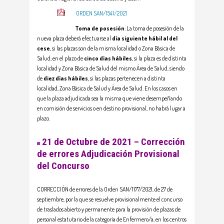
ORDEN SAN/1541/2021
Toma de posesión
: La toma de posesión de la
nueva plaza deberá efectuarse al
día siguiente hábil al del
cese
, si las plazas son de la misma localidad o Zona Básica de
Salud; en el plazo de
cinco días hábiles
, si la plaza es de distinta
localidad y Zona Básica de Salud del mismo Área de Salud, siendo
de
diez días hábiles
, si las plazas pertenecen a distinta
localidad, Zona Básica de Salud y Área de Salud. En los casos en
que la plaza adjudicada sea la misma que viene desempeñando
en comisión de servicios o en destino provisional, no habrá lugar a
plazo.
21 de Octubre de 2021 – Corrección
de errores Adjudicación Provisional
del Concurso
CORRECCIÓN de errores de la Orden SAN/1177/2021, de 27 de
septiembre, por la que se resuelve provisionalmente el concurso
de traslados abierto y permanente para la provisión de plazas de
personal estatutario de la categoría de Enfermero/a, en los centros