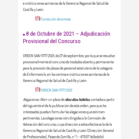
e instituciones sanitarias de la Gerencia Regional de Salud de
Castilla y León.
Corrección de errores
8 de Octubre de 2021 – Adjudicación
Provisional del Concurso
ORDEN SAN/1177/2021, de 27 de septiembre, por la que se resuelve
provisionalmente el concurso de traslados abierto y permanente
para la provisión de plazas de personal estatutario de la categoría
de Enfermero/a, en los centros e instituciones sanitarias de la
Gerencia Regional de Salud de Castilla y León.
ORDEN SAN/1177/2021
Alegaciones
: Abrir un plazo de
diez días hábiles
, contados a partir
del siguiente al de la publicación de esta orden, para que los
interesados puedan formular las alegaciones que estimen
pertinentes. Las alegaciones irán dirigidas a la Comisión de
Valoración del concurso, cuya dirección a estos efectos es la de la
Gerencia Regional de Salud de Castilla y León (Dirección General
de Profesionales), Paseo de Zorrilla, n.º 1 – 47007 Valladolid.