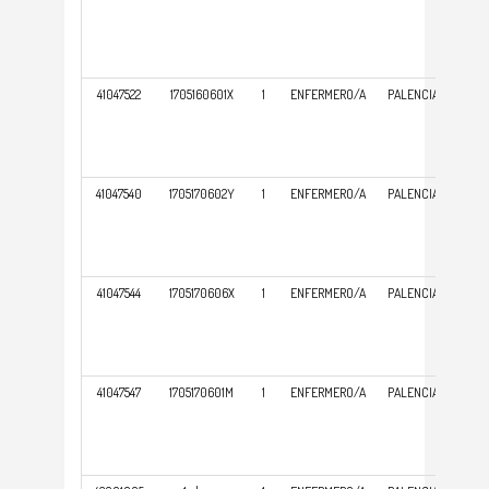
ATE
PRI
41047522
1705160601X
1
ENFERMERO/A
PALENCIA
GER
ATE
PRI
41047540
1705170602Y
1
ENFERMERO/A
PALENCIA
GER
ATE
PRI
41047544
1705170606X
1
ENFERMERO/A
PALENCIA
GER
ATE
PRI
41047547
1705170601M
1
ENFERMERO/A
PALENCIA
GER
ATE
PRI