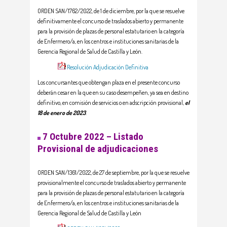
ORDEN SAN/1762/2022, de 1 de diciembre, por la que se resuelve
definitivamente el concurso de traslados abierto y permanente
para la provisión de plazas de personal estatutario en la categoría
de Enfermero/a, en los centros e instituciones sanitarias de la
Gerencia Regional de Salud de Castilla y León.
Resolución Adjudicación Definitiva
Los concursantes que obtengan plaza en el presente concurso
deberán cesar en la que en su caso desempeñen, ya sea en destino
definitivo, en comisión de servicios o en adscripción provisional,
el
18 de enero de 2023
.
7 Octubre 2022 – Listado
Provisional de adjudicaciones
ORDEN SAN/1361/2022, de 27 de septiembre, por la que se resuelve
provisionalmente el concurso de traslados abierto y permanente
para la provisión de plazas de personal estatutario en la categoría
de Enfermero/a, en los centros e instituciones sanitarias de la
Gerencia Regional de Salud de Castilla y León