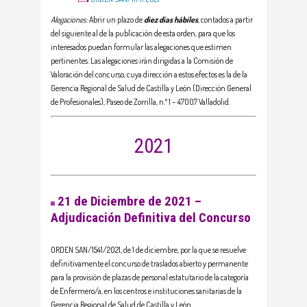
Alegaciones
: Abrir un plazo de
diez días hábiles
, contados a partir
del siguiente al de la publicación de esta orden, para que los
interesados puedan formular las alegaciones que estimen
pertinentes. Las alegaciones irán dirigidas a la Comisión de
Valoración del concurso, cuya dirección a estos efectos es la de la
Gerencia Regional de Salud de Castilla y León (Dirección General
de Profesionales), Paseo de Zorrilla, n.º 1 – 47007 Valladolid.
2021
21 de Diciembre de 2021 –
Adjudicación Definitiva del Concurso
ORDEN SAN/1541/2021, de 1 de diciembre, por la que se resuelve
definitivamente el concurso de traslados abierto y permanente
para la provisión de plazas de personal estatutario de la categoría
de Enfermero/a, en los centros e instituciones sanitarias de la
Gerencia Regional de Salud de Castilla y León.