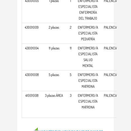
43001005
1 plazas
1
ENFERMERO/A
PALENCIA
COM
ESPECIALISTA
ASIS
ENFERMERÍA
DEL TRABAJO
43001009
2 plazas
2
ENFERMERO/A
PALENCIA
COM
ESPECIALISTA
ASIS
PEDIATRÍA
43001004
11 plazas
11
ENFERMERO/A
PALENCIA
COM
ESPECIALISTA
ASIS
SALUD
MENTAL
43001008
5 plazas
5
ENFERMERO/A
PALENCIA
COM
ESPECIALISTA
ASIS
MATRONA
41001008
3 plazas ÁREA
3
ENFERMERO/A
PALENCIA
GER
ESPECIALISTA
MATRONA
ATE
PRI