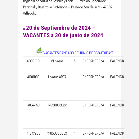
Regional de Salud de Castilla y León – Dirección General de
Personal y Desarrollo Profesional-, Paseo de Zorrilla, n.º 1 – 47007
Valladolid
20 de Septiembre de 2024 –
VACANTES a 30 de junio de 2024
VACANTES CAYP A 30 DE JUNIO DE 2024 (TODAS)
43001001
61 plazas
61
ENFERMERO/A
PALENCIA
COM
ASIS
41001001
1 plazas AREA
1
ENFERMERO/A
PALENCIA
GER
ATE
PRI
41047159
1705010602V
1
ENFERMERO/A
PALENCIA
GER
ATE
PRI
41047200
1705030605X
1
ENFERMERO/A
PALENCIA
GER