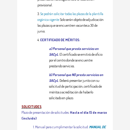
provisional.
3.
Se podrán solicitar todas las plazas de la plantilla
orgánica vigente
Solo serán objeto de adjudicación
las plazas que se encuentren vacantes a 30 de
junio.
4.
CERTIFICADO DE MÉRITOS:
a) Personal que presta servicios en
SACyL
:
El certificado se emitirá de oficio
por el centro donde se encuentre
prestando servicios.
b) Personal que NO presta servicios en
SACy
L
:
Deberá presentar junto con su
solicitud de participación, certificado de
méritos o acreditación de haberlo
solicitado en plazo.
SOLICITUDES
Plazo de presentación de solicitudes:
Hasta el día 15 de marzo
(incluido)
1. Manual para cumplimentar la solicitud:
MANUAL DE