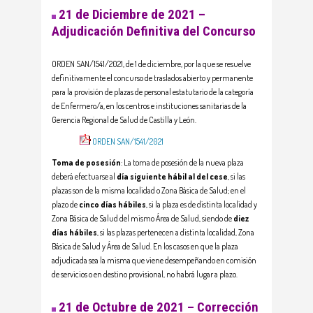
21 de Diciembre de 2021 –
Adjudicación Definitiva del Concurso
ORDEN SAN/1541/2021, de 1 de diciembre, por la que se resuelve
definitivamente el concurso de traslados abierto y permanente
para la provisión de plazas de personal estatutario de la categoría
de Enfermero/a, en los centros e instituciones sanitarias de la
Gerencia Regional de Salud de Castilla y León.
ORDEN SAN/1541/2021
Toma de posesión
: La toma de posesión de la nueva plaza
deberá efectuarse al
día siguiente hábil al del cese
, si las
plazas son de la misma localidad o Zona Básica de Salud; en el
plazo de
cinco días hábiles
, si la plaza es de distinta localidad y
Zona Básica de Salud del mismo Área de Salud, siendo de
diez
días hábiles
, si las plazas pertenecen a distinta localidad, Zona
Básica de Salud y Área de Salud. En los casos en que la plaza
adjudicada sea la misma que viene desempeñando en comisión
de servicios o en destino provisional, no habrá lugar a plazo.
21 de Octubre de 2021 – Corrección