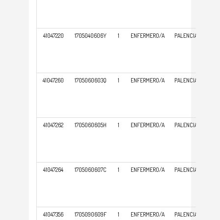
ATE
PRI
41047220
1705040606Y
1
ENFERMERO/A
PALENCIA
GER
ATE
PRI
41047260
1705060603Q
1
ENFERMERO/A
PALENCIA
GER
ATE
PRI
41047262
1705060605H
1
ENFERMERO/A
PALENCIA
GER
ATE
PRI
41047264
1705060607C
1
ENFERMERO/A
PALENCIA
GER
ATE
PRI
41047356
1705090609F
1
ENFERMERO/A
PALENCIA
GER