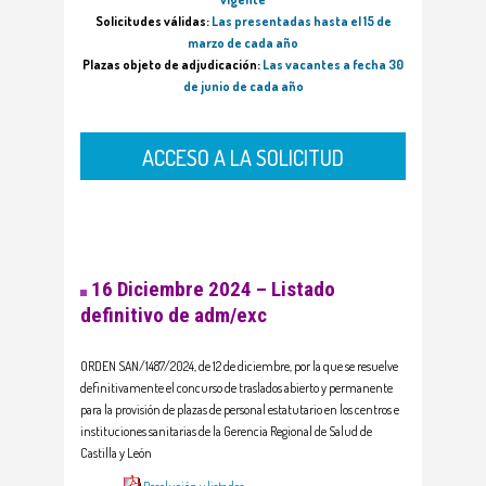
Solicitudes válidas:
Las presentadas hasta el 15 de
marzo de cada año
Plazas objeto de adjudicación:
Las vacantes a fecha 30
de junio de cada año
ACCESO A LA SOLICITUD
16 Diciembre 2024 – Listado
definitivo de adm/exc
ORDEN SAN/1487/2024, de 12 de diciembre, por la que se resuelve
definitivamente el concurso de traslados abierto y permanente
para la provisión de plazas de personal estatutario en los centros e
instituciones sanitarias de la Gerencia Regional de Salud de
Castilla y León