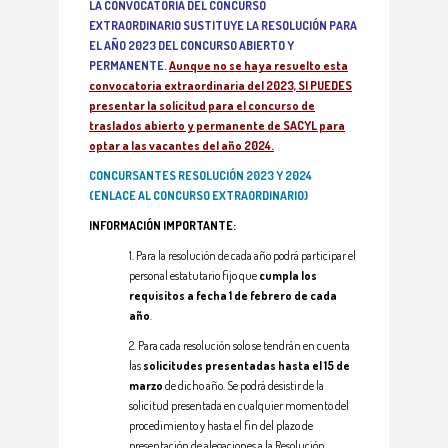
LA CONVOCATORIA DEL CONCURSO
EXTRAORDINARIO SUSTITUYE LA RESOLUCIÓN PARA
EL AÑO 2023 DEL CONCURSO ABIERTO Y
PERMANENTE.
Aunque no se haya resuelto esta
convocatoria extraordinaria del 2023, SI PUEDES
presentar la solicitud para el concurso de
traslados abierto y permanente de SACYL para
optar a las vacantes del año 2024.
CONCURSANTES RESOLUCIÓN 2023 Y 2024
(ENLACE AL CONCURSO EXTRAORDINARIO)
INFORMACIÓN IMPORTANTE:
1. Para la resolución de cada año podrá participar el
personal estatutario fijo que
cumpla los
requisitos a fecha 1 de febrero de cada
año
.
2. Para cada resolución solo se tendrán en cuenta
las
solicitudes presentadas hasta el 15 de
marzo
de dicho año. Se podrá desistir de la
solicitud presentada en cualquier momento del
procedimiento y hasta el fin del plazo de
presentación de alegaciones a la Resolución