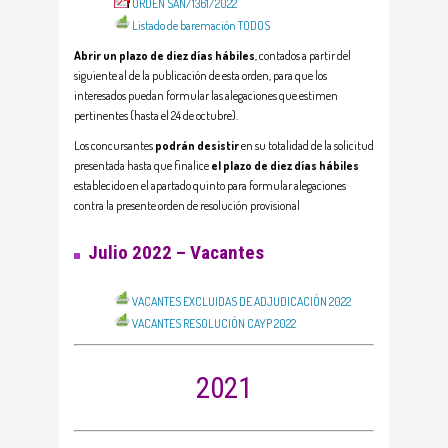
ORDEN SAN/1361/2022
Listado de baremación TODOS
Abrir un plazo de diez días hábiles
, contados a partir del
siguiente al de la publicación de esta orden, para que los
interesados puedan formular las alegaciones que estimen
pertinentes (hasta el 24 de octubre).
Los concursantes
podrán desistir
en su totalidad de la solicitud
presentada hasta que finalice
el plazo de diez días hábiles
establecido en el apartado quinto para formular alegaciones
contra la presente orden de resolución provisional
Julio 2022 – Vacantes
VACANTES EXCLUIDAS DE ADJUDICACIÓN 2022
VACANTES RESOLUCIÓN CAYP 2022
2021