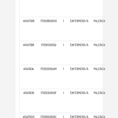
ATE
PRI
41047308
1705080601G
1
ENFERMERO/A
PALENCIA
GER
ATE
PRI
41047398
1705110605Q
1
ENFERMERO/A
PALENCIA
GER
ATE
PRI
41047434
1705130604M
1
ENFERMERO/A
PALENCIA
GER
ATE
PRI
41047436
1705130606F
1
ENFERMERO/A
PALENCIA
GER
ATE
PRI
41047500
1705150606C
1
ENFERMERO/A
PALENCIA
GER