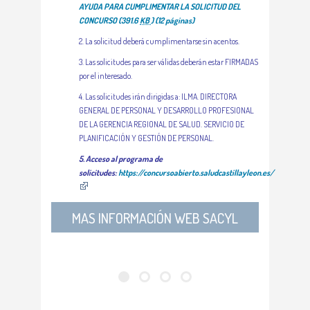
AYUDA PARA CUMPLIMENTAR LA SOLICITUD DEL
CONCURSO
(391.6
KB
)
(12 páginas)
2. La solicitud deberá cumplimentarse sin acentos.
3. Las solicitudes para ser válidas deberán estar FIRMADAS
por el interesado.
4. Las solicitudes irán dirigidas a: ILMA. DIRECTORA
GENERAL DE PERSONAL Y DESARROLLO PROFESIONAL
DE LA GERENCIA REGIONAL DE SALUD. SERVICIO DE
PLANIFICACIÓN Y GESTIÓN DE PERSONAL.
5. Acceso al programa de
solicitudes:
https://concursoabierto.saludcastillayleon.es/
MAS INFORMACIÓN WEB SACYL