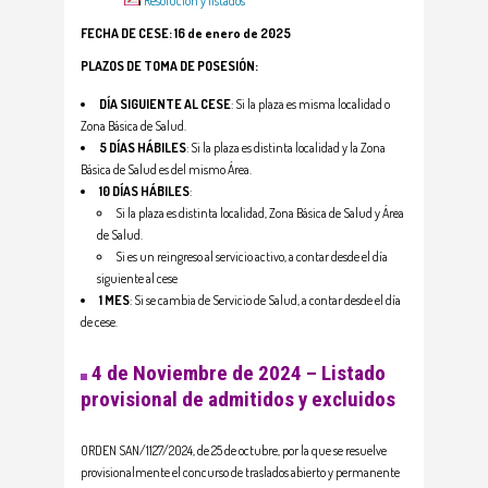
Resolución y listados
FECHA DE CESE: 16 de enero de 2025
PLAZOS DE TOMA DE POSESIÓN:
DÍA SIGUIENTE AL CESE
: Si la plaza es misma localidad o
Zona Básica de Salud.
5 DÍAS HÁBILES
: Si la plaza es distinta localidad y la Zona
Básica de Salud es del mismo Área.
10 DÍAS HÁBILES
:
Si la plaza es distinta localidad, Zona Básica de Salud y Área
de Salud.
Si es un reingreso al servicio activo, a contar desde el día
siguiente al cese
1 MES
: Si se cambia de Servicio de Salud, a contar desde el día
de cese.
4 de Noviembre de 2024 – Listado
provisional de admitidos y excluidos
ORDEN SAN/1127/2024, de 25 de octubre, por la que se resuelve
provisionalmente el concurso de traslados abierto y permanente