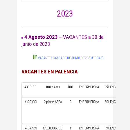
2023
4 Agosto 2023 –
VACANTES a 30 de
junio de 2023
VACANTES CAYP A 30 DE JUNIO DE 2023 (TODAS)
VACANTES EN PALENCIA
43001001
100 plazas
100
ENFERMERO/A
PALENCIA
CO
ASI
41001001
2 plazas AREA
2
ENFERMERO/A
PALENCIA
GE
AT
PR
41047353
1705090606G
1
ENFERMERO/A
PALENCIA
GE