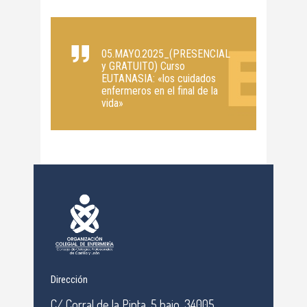
05.MAYO.2025_(PRESENCIAL
y GRATUITO) Curso
EUTANASIA: «los cuidados
enfermeros en el final de la
vida»
Dirección
C/ Corral de la Pinta, 5 bajo, 34005,