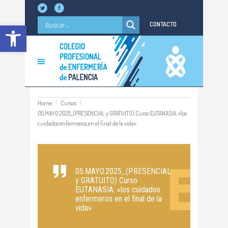
Abrir barra de herramientas
CONTACTO
Home
Cursos
05.MAYO.2025_(PRESENCIAL y GRATUITO) Curso EUTANASIA: «los
cuidados enfermeros en el final de la vida»
05.MAYO.2025_(PRESENCIAL
y GRATUITO) Curso
EUTANASIA: «los cuidados
enfermeros en el final de la
vida»