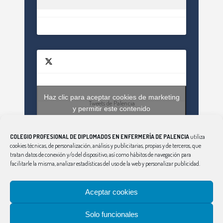
Haz clic para aceptar cookies de marketing
Tweets de Palencia
y permitir este contenido
COLEGIO PROFESIONAL DE DIPLOMADOS EN ENFERMERÍA DE PALENCIA
utiliza
cookies técnicas, de personalización, análisis y publicitarias, propias y de terceros, que
tratan datos de conexión y/o del dispositivo, así como hábitos de navegación para
facilitarle la misma, analizar estadísticas del uso de la web y personalizar publicidad.
Aceptar cookies
CONSEJO
|
ÁVILA
|
BURGOS
|
LEÓN
|
SALAMANCA
|
SEGOVIA
|
SORIA
|
PALENCIA
|
VALLADOLID
|
Solo funcionales
ZAMORA