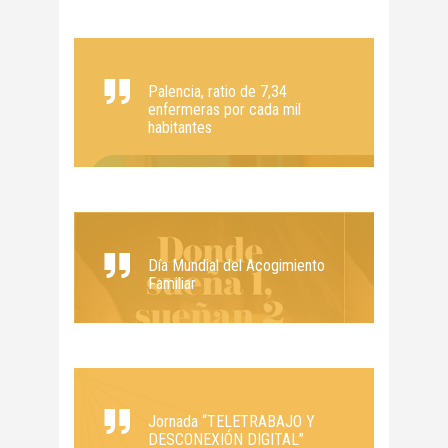
Palencia, ratio de 7,34
enfermeras por cada mil
habitantes
Día Mundial del Acogimiento
Familiar
Jornada “TELETRABAJO Y
DESCONEXIÓN DIGITAL”