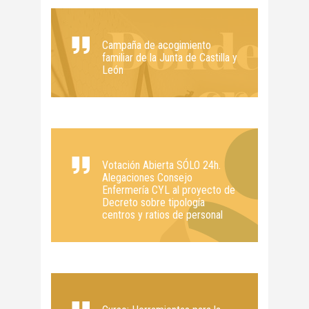
Campaña de acogimiento
familiar de la Junta de Castilla y
León
Votación Abierta SÓLO 24h.
Alegaciones Consejo
Enfermería CYL al proyecto de
Decreto sobre tipología
centros y ratios de personal