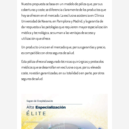
Nuestra propuesta se basa en un modelo de póliza que, por sus
coberturas y coste, se diferencia claramente de los productos que
hoy se ofrecen en el mercado. La exclusiva asistencia en Clínica
Universidad de Navarra, en Pamplona y Madrid, y la garantía de
dar respuesta a las patologías que requieren mayor especialización
médica y tecnológica, se suman a las ventajas de acceso y
utilización que ofrece.
Un producto único en el mercado que, por sus garantías y precio,
es compatible con otros seguros de salud.
Esta póliza ofrece al asegurado técnicas quirúrgicas y protocolos
médicos que se desarrollan en exclusiva o que, por su elevado
coste, no están garantizadas, en su totalidad o en parte, por otros
seguros de salud.