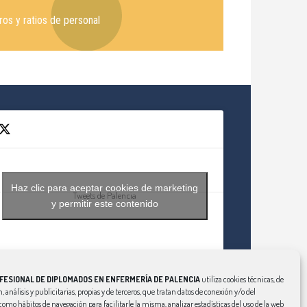
os y ratios de personal
Haz clic para aceptar cookies de marketing
Tweets de Palencia
y permitir este contenido
FESIONAL DE DIPLOMADOS EN ENFERMERÍA DE PALENCIA
utiliza cookies técnicas, de
, análisis y publicitarias, propias y de terceros, que tratan datos de conexión y/o del
í como hábitos de navegación para facilitarle la misma, analizar estadísticas del uso de la web