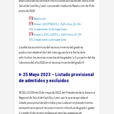
estatutario de los centros e instituciones sanitarias del Servicio de
Salud de Castilla y León, convocado mediante Resolución de 31 de
enero de 2022.
Resolución
Anexo I_ACEPTADOS_L. Definitivo_GI-GII-
GIII_Inspectores-Subinspectores
Anexo II_EXCLUIDOS_L. Definitivo_GI-GII-
GIII_Inspectores-subinspectores
Los efectos económicos del reconocimiento del grado se
producirán desde el día 1 del mes siguiente a la fecha de la
solicitud en los reconocimientos de los grados I y II y a partir del día
1 de enero del año 2022 en el reconocimiento del grado III.
25 Mayo 2023 – Listado provisional
de admitidos y excluidos
RESOLUCIÓN de 23 de mayo de 2023, del Presidente de la Gerencia
Regional de Salud de Castilla y León, por la que se aprueba el
listado provisional de admitidos y excluidos en el procedimiento
extraordinario para el reconocimiento individual de grado I, grado
II y grado III de carrera profesional para las categorías de