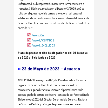
Enfermero/a Subinspector/a, Inspector/a Farmacéutico/a e
Inspector/a Médico/a, previsto en el Decreto 43/2009, de 2 de
julio, por el que se regula la carrera profesional del personal
estatutario de los centros e instituciones sanitarias del Servicio de
Salud de Castilla y León, convocado mediante Resolución de 31 de
enero de 2022.
Resolución
Anexo I_ACEPTADOS
Anexo II_EXCLUIDOS
Plazo de presentación de alegaciones del 26 de mayo
de 2023 al 8 de junio de 2023
23 de Mayo de 2023 – Acuerdo
ACUERDO de 18 de mayo de 2023, del Presidente de la Gerencia
Regional de Salud de Castilla y León, de avocación de la
competencia para dictar resolución en el procedimiento de
acceso a grado de carrera profesional convocado por Resolución de
31 de enero de 2022, del Director Gerente de la Gerencia Regional
de Salud de Castilla y León, por la que se convoca el proceso