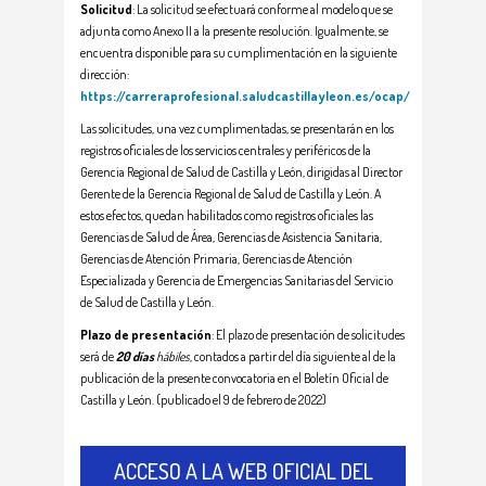
Solicitud
: La solicitud se efectuará conforme al modelo que se
adjunta como Anexo II a la presente resolución. Igualmente, se
encuentra disponible para su cumplimentación en la siguiente
dirección:
https://carreraprofesional.saludcastillayleon.es/ocap/
Las solicitudes, una vez cumplimentadas, se presentarán en los
registros oficiales de los servicios centrales y periféricos de la
Gerencia Regional de Salud de Castilla y León, dirigidas al Director
Gerente de la Gerencia Regional de Salud de Castilla y León. A
estos efectos, quedan habilitados como registros oficiales las
Gerencias de Salud de Área, Gerencias de Asistencia Sanitaria,
Gerencias de Atención Primaria, Gerencias de Atención
Especializada y Gerencia de Emergencias Sanitarias del Servicio
de Salud de Castilla y León.
Plazo de presentación
: El plazo de presentación de solicitudes
será de
20 días
hábiles
, contados a partir del día siguiente al de la
publicación de la presente convocatoria en el Boletín Oficial de
Castilla y León. (publicado el 9 de febrero de 2022)
ACCESO A LA WEB OFICIAL DEL