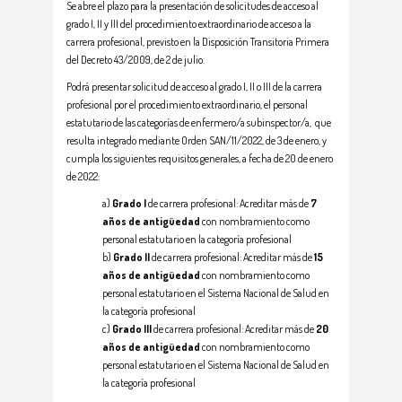
Se abre el plazo para la presentación de solicitudes de acceso al
grado I, II y III del procedimiento extraordinario de acceso a la
carrera profesional, previsto en la Disposición Transitoria Primera
del Decreto 43/2009, de 2 de julio.
Podrá presentar solicitud de acceso al grado I, II o III de la carrera
profesional por el procedimiento extraordinario, el personal
estatutario de las categorías de enfermero/a subinspector/a, que
resulta integrado mediante Orden SAN/11/2022, de 3 de enero, y
cumpla los siguientes requisitos generales, a fecha de 20 de enero
de 2022:
a)
Grado I
de carrera profesional: Acreditar más de
7
años de antigüedad
con nombramiento como
personal estatutario en la categoría profesional
b)
Grado II
de carrera profesional: Acreditar más de
15
años de antigüedad
con nombramiento como
personal estatutario en el Sistema Nacional de Salud en
la categoría profesional
c)
Grado III
de carrera profesional: Acreditar más de
20
años de antigüedad
con nombramiento como
personal estatutario en el Sistema Nacional de Salud en
la categoría profesional