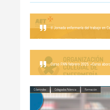
II Jornada enfermería del trabajo en C
Curso FNN febrero 2025: «Curso abordaj
Ciberindex
Colegiados Palencia
Formación