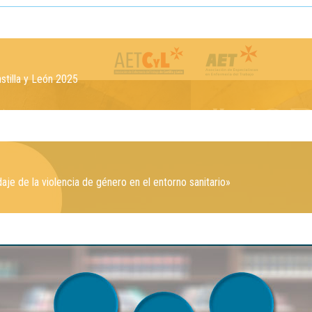
astilla y León 2025
e de la violencia de género en el entorno sanitario»