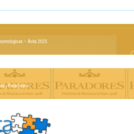
ontológicas – Ávila 2025
ena «Paradores»