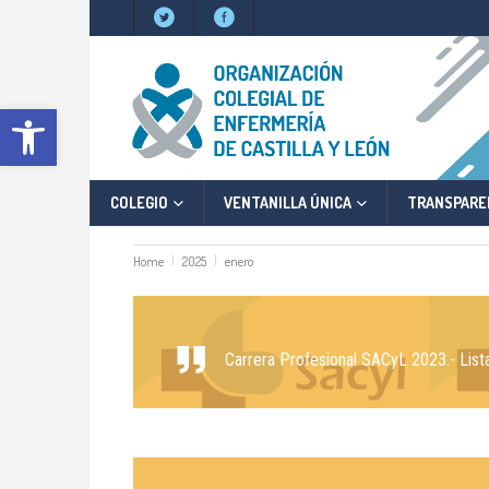
Abrir barra de herramientas
COLEGIO
VENTANILLA ÚNICA
TRANSPARE
Home
2025
enero
Carrera Profesional SACyL 2023.- List