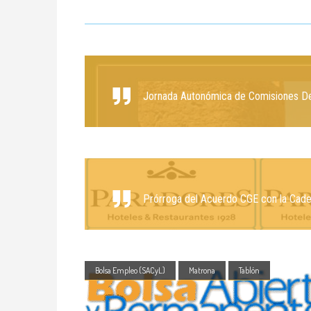
Jornada Autonómica de Comisiones De
Prórroga del Acuerdo CGE con la Cad
Bolsa Empleo (SACyL)
Matrona
Tablón