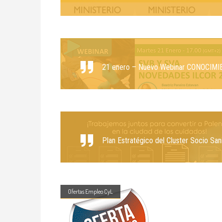
21 enero – Nuevo Webinar CONOCIMI
Plan Estratégico del Cluster Socio Sani
Ofertas Empleo CyL