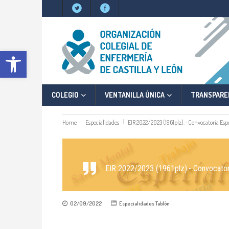
Abrir barra de herramientas
COLEGIO
VENTANILLA ÚNICA
TRANSPARE
Home
Especialidades
EIR 2022/2023 (1961plz).- Convocatoria Esp
EIR 2022/2023 (1961plz).- Convocator
02/09/2022
Especialidades
Tablón