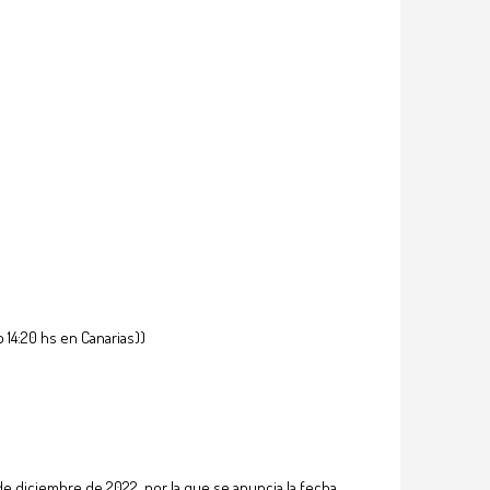
 14:20 hs en Canarias))
de diciembre de 2022, por la que se anuncia la fecha