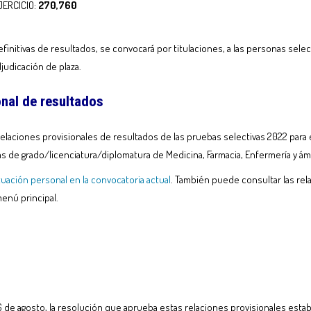
ERCICIO:
270,760
definitivas de resultados, se convocará por titulaciones, a las personas sel
judicación de plaza.
nal de resultados
elaciones provisionales de resultados de las pruebas selectivas 2022 para 
as de grado/licenciatura/diplomatura de Medicina, Farmacia, Enfermería y ámbito 
tuación personal en la convocatoria actual
. También puede consultar las rel
enú principal.
de agosto, la resolución que aprueba estas relaciones provisionales estab