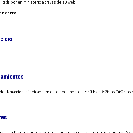
litada por en Ministerio a través de su web
de enero.
cicio
amamientos
del llamamiento indicado en este documento. (15:00 hs o 15:20 hs (14:00 hs o
res
ral de Ordenación Profesional, por la que se corrigen errores en la de 22 