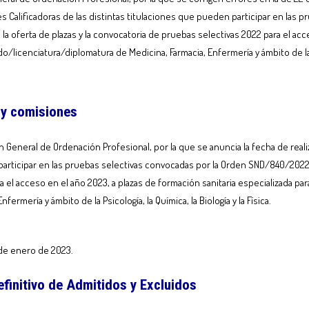
es Calificadoras de las distintas titulaciones que pueden participar en las 
a oferta de plazas y la convocatoria de pruebas selectivas 2022 para el acce
do/licenciatura/diplomatura de Medicina, Farmacia, Enfermería y ámbito de la Psi
 y comisiones
 General de Ordenación Profesional, por la que se anuncia la fecha de real
 participar en las pruebas selectivas convocadas por la Orden SND/840/2022,
 el acceso en el año 2023, a plazas de formación sanitaria especializada para
rmería y ámbito de la Psicología, la Química, la Biología y la Física.
1 de enero de 2023.
finitivo de Admitidos y Excluidos