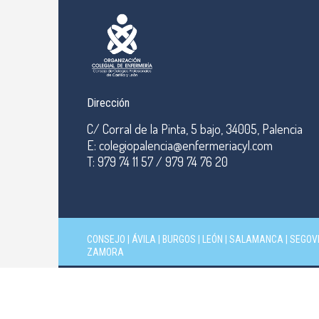
Dirección
C/ Corral de la Pinta, 5 bajo, 34005, Palencia
E: colegiopalencia@enfermeriacyl.com
T: 979 74 11 57 / 979 74 76 20
CONSEJO
|
ÁVILA
|
BURGOS
|
LEÓN
|
SALAMANCA
|
SEGOV
ZAMORA