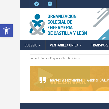
Abrir barra de herramientas
COLEGIO
VENTANILLA ÚNICA
TRANSPARE
Home
Entrada Etiquetada"hipotiroidismo"
martes 9 septiembre – Webinar SA