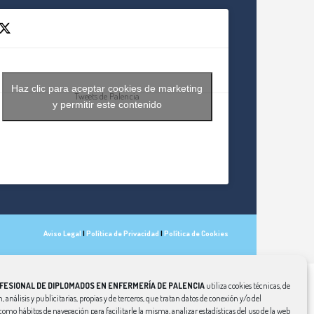
Haz clic para aceptar cookies de marketing
Tweets de Palencia
y permitir este contenido
Aviso Legal
|
Política de Privacidad
|
Política de Cookies
FESIONAL DE DIPLOMADOS EN ENFERMERÍA DE PALENCIA
utiliza cookies técnicas, de
, análisis y publicitarias, propias y de terceros, que tratan datos de conexión y/o del
í como hábitos de navegación para facilitarle la misma, analizar estadísticas del uso de la web