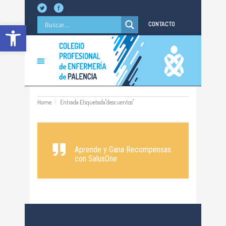
Abrir barra de herramientas
CONTACTO
Home
Entrada Etiquetada"descuentos"
Aprende y Gana Recompensas
con SalusOne