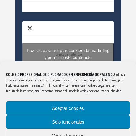
Haz clic para aceptar cookies de marketing
Tweets de Palencia
y permitir este contenido
COLEGIO PROFESIONAL DE DIPLOMADOS EN ENFERMERÍA DE PALENCIA
utiliza
cookies técnicas, de personalización, análisis y publicitarias, propias y de terceros, que
tratan datos de conexión y/o del dispositivo, así como hábitos de navegación para
facilitarle la misma, analizar estadísticas del uso de la web y personalizar publicidad.
Aceptar cookies
CONSEJO
|
ÁVILA
|
BURGOS
|
LEÓN
|
SALAMANCA
|
SEGOVIA
|
SORIA
|
PALENCIA
|
VALLADOLID
|
Solo funcionales
ZAMORA
Aviso Legal
|
Política de Privacidad
|
Política
Ver preferencias