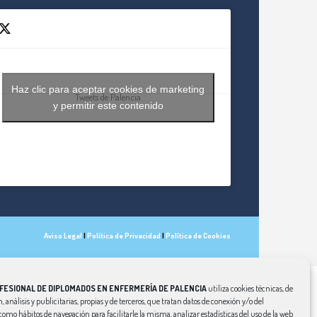
Haz clic para aceptar cookies de marketing
Tweets de Palencia
y permitir este contenido
Aviso Legal
|
Política de Privacidad
|
Política de Cookies
FESIONAL DE DIPLOMADOS EN ENFERMERÍA DE PALENCIA
utiliza cookies técnicas, de
, análisis y publicitarias, propias y de terceros, que tratan datos de conexión y/o del
í como hábitos de navegación para facilitarle la misma, analizar estadísticas del uso de la web