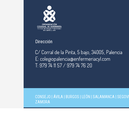
Dirección
C/ Corral de la Pinta, 5 bajo, 34005, Palencia
E: colegiopalencia@enfermeriacyl.com
T: 979 74 11 57 / 979 74 76 20
CONSEJO
|
ÁVILA
|
BURGOS
|
LEÓN
|
SALAMANCA
|
SEGOV
ZAMORA