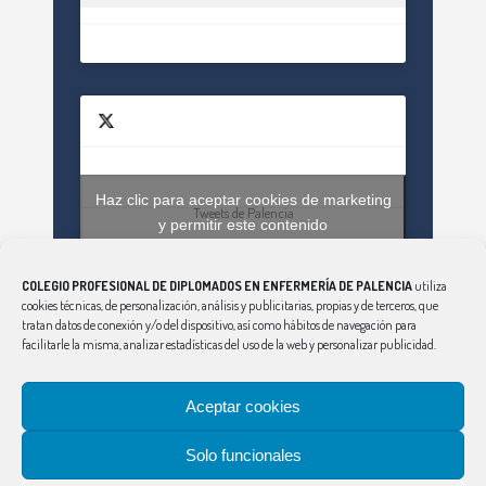
Haz clic para aceptar cookies de marketing
Tweets de Palencia
y permitir este contenido
COLEGIO PROFESIONAL DE DIPLOMADOS EN ENFERMERÍA DE PALENCIA
utiliza
cookies técnicas, de personalización, análisis y publicitarias, propias y de terceros, que
tratan datos de conexión y/o del dispositivo, así como hábitos de navegación para
facilitarle la misma, analizar estadísticas del uso de la web y personalizar publicidad.
Aceptar cookies
CONSEJO
|
ÁVILA
|
BURGOS
|
LEÓN
|
SALAMANCA
|
SEGOVIA
|
SORIA
|
PALENCIA
|
VALLADOLID
|
Solo funcionales
ZAMORA