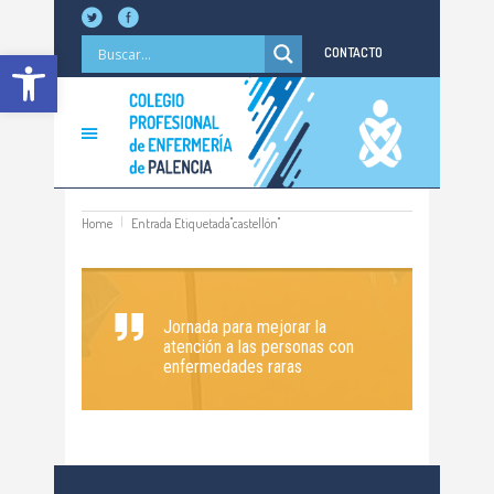
Abrir barra de herramientas
CONTACTO
Home
Entrada Etiquetada"castellón"
Jornada para mejorar la
atención a las personas con
enfermedades raras