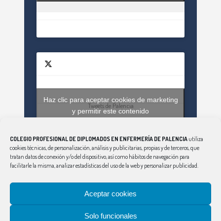
Haz clic para aceptar cookies de marketing
Tweets de Palencia
y permitir este contenido
COLEGIO PROFESIONAL DE DIPLOMADOS EN ENFERMERÍA DE PALENCIA
utiliza
cookies técnicas, de personalización, análisis y publicitarias, propias y de terceros, que
tratan datos de conexión y/o del dispositivo, así como hábitos de navegación para
facilitarle la misma, analizar estadísticas del uso de la web y personalizar publicidad.
Aceptar cookies
CONSEJO
|
ÁVILA
|
BURGOS
|
LEÓN
|
SALAMANCA
|
SEGOVIA
|
SORIA
|
PALENCIA
|
VALLADOLID
|
Solo funcionales
ZAMORA