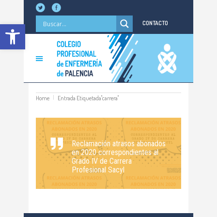
Abrir barra de herramientas
CONTACTO
Home
Entrada Etiquetada"carrera"
Reclamación atrasos abonados
en 2020 correspondientes al
Grado IV de Carrera
Profesional Sacyl