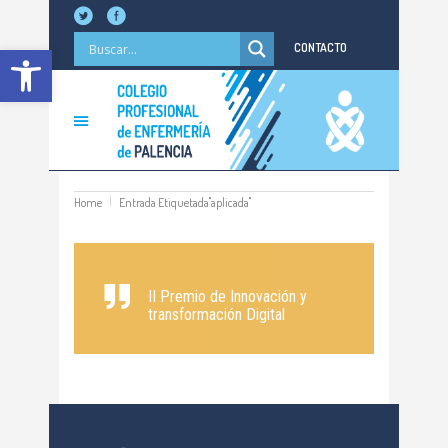
Abrir barra de herramientas
CONTACTO
Home
Entrada Etiquetada"aplicada"
II Premio de Innovación y
transformación Digital