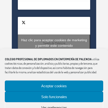
Haz clic para aceptar cookies de marketing
Tweets de Palencia
y permitir este contenido
COLEGIO PROFESIONAL DE DIPLOMADOS EN ENFERMERÍA DE PALENCIA
utiliza
cookies técnicas, de personalización, análisis y publicitarias, propias y de terceros, que
tratan datos de conexión y/o del dispositivo, así como hábitos de navegación para
facilitarle la misma, analizar estadísticas del uso de la web y personalizar publicidad.
Aceptar cookies
CONSEJO
|
ÁVILA
|
BURGOS
|
LEÓN
|
SALAMANCA
|
SEGOVIA
|
SORIA
|
PALENCIA
|
VALLADOLID
|
Solo funcionales
ZAMORA
Aviso Legal
|
Política de Privacidad
|
Política
Ver preferencias