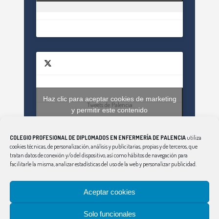
Haz clic para aceptar cookies de marketing
Tweets de Palencia
y permitir este contenido
COLEGIO PROFESIONAL DE DIPLOMADOS EN ENFERMERÍA DE PALENCIA
utiliza
cookies técnicas, de personalización, análisis y publicitarias, propias y de terceros, que
tratan datos de conexión y/o del dispositivo, así como hábitos de navegación para
facilitarle la misma, analizar estadísticas del uso de la web y personalizar publicidad.
Aceptar cookies
CONSEJO
|
ÁVILA
|
BURGOS
|
LEÓN
|
SALAMANCA
|
SEGOVIA
|
SORIA
|
PALENCIA
|
VALLADOLID
|
Solo funcionales
ZAMORA