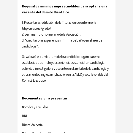
Requisitos mínimos imprescindibles para optar a una
vacante del Comité Científico:
Presentar acreditación de la Titulación de enfermería
(diplomatura/grado).
Ser miembro numerario de la Asociación.
Acreditar una experiencia mínima de 5 años en el área de
cardiología*.
Se valorará el currículum de los candidatos según baremo
establecido que incluye experiencia asistencial en cardiología,
actividad investigadora y docente en el ámbito de la cardiología y
otros méritos: inglés, implicación en la AEEC y voto favorable del
Comité Ejecutivo.
Documentación a presentar:
Nombre y apellidos
DNI
Dirección postal