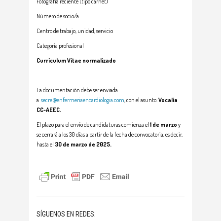
Fotografía reciente (tipo carnet)
Número de socio/a
Centro de trabajo, unidad, servicio
Categoría profesional
Currículum Vitae normalizado
La documentación debe ser enviada
a
secre@enfermeriaencardiologia.com
, con el asunto:
Vocalía
CC-AEEC.
El plazo para el envío de candidaturas comienza el
1 de marzo
y
se cerrará a los 30 días a partir de la fecha de convocatoria, es decir,
hasta el
30 de marzo de 2025.
SÍGUENOS EN REDES: