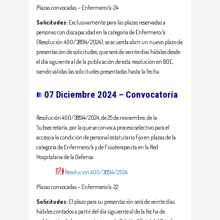
Plazas convocadas – Enfermero/a: 24
Solicitudes:
Exclusivamente para las plazas reservadas a
personas con discapacidad en la categoría de Enfermero/a
(Resolución 400/38514/2024), se acuerda abrir un nuevo plazo de
presentación de solicitudes, que será de veinte días hábiles desde
el día siguiente al de la publicación de esta resolución en BOE,
siendo válidas las solicitudes presentadas hasta la fecha
07 Diciembre 2024 – Convocatoria
Resolución 400/38514/2024, de 25 de noviembre, de la
Subsecretaría, por la que se convoca proceso selectivo para el
acceso a la condición de personal estatutario fijo en plazas de la
categoría de Enfermero/a y de Fisioterapeuta en la Red
Hospitalaria de la Defensa.
Resolución 400/38514/2024
Plazas convocadas – Enfermero/a: 22
Solicitudes:
El plazo para su presentación será de veinte días
hábiles contados a partir del día siguiente al de la fecha de