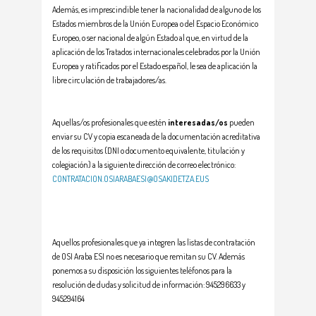
Además, es imprescindible tener la nacionalidad de alguno de los
Estados miembros de la Unión Europea o del Espacio Económico
Europeo, o ser nacional de algún Estado al que, en virtud de la
aplicación de los Tratados internacionales celebrados por la Unión
Europea y ratificados por el Estado español, le sea de aplicación la
libre circulación de trabajadores/as.
Aquellas/os profesionales que estén
interesadas/os
pueden
enviar su CV y copia escaneada de la documentación acreditativa
de los requisitos (DNI o documento equivalente, titulación y
colegiación) a la siguiente dirección de correo electrónico:
CONTRATACION.OSIARABAESI@OSAKIDETZA.EUS
Aquellos profesionales que ya integren las listas de contratación
de OSI Araba ESI no es necesario que remitan su CV. Además
ponemos a su disposición los siguientes teléfonos para la
resolución de dudas y solicitud de información: 945296633 y
945294164