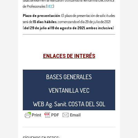
tasas de examen se realizarán utilizando la Ventanilla Electrónica
de Profesionales (
VEC
)
Plazo de presentación
: El plazo de presentación de solicitudes
será de
15 días hábiles
, comenzando el día 29 de julio de 2021
(
del 29 de julio al 19 de agosto de 2021, ambos inclusive
)
ENLACES DE INTERÉS
BASES GENERALES
VENTANILLA VEC
WEB Ag. Sanit. COSTA DEL SOL