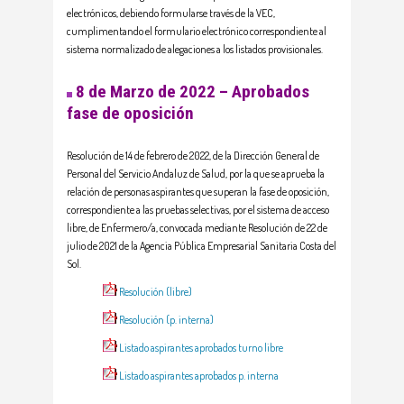
electrónicos, debiendo formularse través de la VEC,
cumplimentando el formulario electrónico correspondiente al
sistema normalizado de alegaciones a los listados provisionales.
8 de Marzo de 2022 – Aprobados
fase de oposición
Resolución de 14 de febrero de 2022, de la Dirección General de
Personal del Servicio Andaluz de Salud, por la que se aprueba la
relación de personas aspirantes que superan la fase de oposición,
correspondiente a las pruebas selectivas, por el sistema de acceso
libre, de Enfermero/a, convocada mediante Resolución de 22 de
julio de 2021 de la Agencia Pública Empresarial Sanitaria Costa del
Sol.
Resolución (libre)
Resolución (p. interna)
Listado aspirantes aprobados turno libre
Listado aspirantes aprobados p. interna