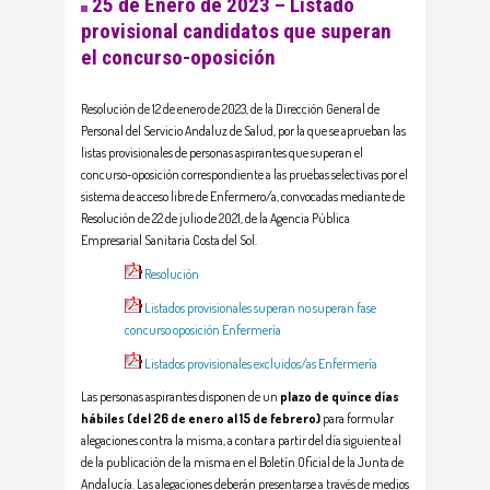
25 de Enero de 2023 – Listado
provisional candidatos que superan
el concurso-oposición
Resolución de 12 de enero de 2023, de la Dirección General de
Personal del Servicio Andaluz de Salud, por la que se aprueban las
listas provisionales de personas aspirantes que superan el
concurso-oposición correspondiente a las pruebas selectivas por el
sistema de acceso libre de Enfermero/a, convocadas mediante de
Resolución de 22 de julio de 2021, de la Agencia Pública
Empresarial Sanitaria Costa del Sol.
Resolución
Listados provisionales superan no superan fase
concurso oposición Enfermería
Listados provisionales excluidos/as Enfermería
Las personas aspirantes disponen de un
plazo de quince días
hábiles (del 26 de enero al 15 de febrero)
para formular
alegaciones contra la misma, a contar a partir del día siguiente al
de la publicación de la misma en el Boletín Oficial de la Junta de
Andalucía. Las alegaciones deberán presentarse a través de medios