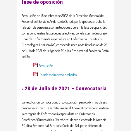
fase de oposición
Resolución de 18 de febrero de 2022, de la Dirección General de
Personal del Servicio Andaluz de Salud, por la que se aprueba la
relación de personas aspirantes que superan la fase de oposición,
correspondiente a las pruebas selectivas, por el sistema de acceso
libre, de Enfermero/a especialista en Enfermería Obstétrico-
Ginecológica (Matrón/as), convocada mediante Resolución de 22
de julio de 2021, de la Agencia Pública Empresarial Sanitaria Costa
del Sol.
Resolución
Listado aspirantes aprobados
28 de Julio de 2021 – Convocatoria
La Resolución convoca concurso-oposición para cubrir las plazas
básicas vacantes que se detallan en el Anexo III correspondientes a
la categoría de Enfermero/a especialista en Enfermería
Obstétrico/Ginecológica (Matrón/a) dependientes de la Agencia
Pública Empresarial Sanitaria Costa del Sol, por el sistema de