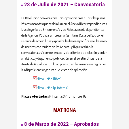
28 de Julio de 2021 – Convocatoria
La Resolución convoca concurso-oposición para cubrir las plazas
básicas vacantes que se detallan en el Anexo III correspondientes a
las categorías de Enfermero/a y de Fisioterapeuta dependientes
de la Agencia Pública Empresarial Sanitaria Costa del Sol, por el
sistema de acceso libre y aprueba las bases específicas y el baremo
de méritos, contenidos en los Anexos I y II que regirán la
convocatoria, así como el Anexo IV de criterios de prelación y orden
alfabético, y disponer su publicación en el Boletín Oficial de la
Junta de Andalucía. En lo no previsto en las mismas se regirá por
las disposiciones vigentes que le sean de aplicación.
Resolución (libre)
Resolución (p. interna)
Plazas ofertadas:
P. Interna: 3 / Turno libre: 69
MATRONA
8 de Marzo de 2022 – Aprobados