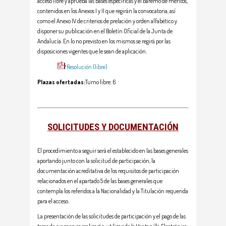
acceso libre y aprueba las bases específicas y el baremo de méritos,
contenidos en los Anexos I y II que regirán la convocatoria, así
como el Anexo IV de criterios de prelación y orden alfabético y
disponer su publicación en el Boletín Oficial de la Junta de
Andalucía. En lo no previsto en los mismos se regirá por las
disposiciones vigentes que le sean de aplicación.
Resolución (libre)
Plazas ofertadas:
Turno libre: 6
SOLICITUDES Y DOCUMENTACIÓN
El procedimiento a seguir será el establecido en las bases generales
aportando junto con la solicitud de participación, la
documentación acreditativa de los requisitos de participación
relacionados en el apartado 5 de las bases generales que
contempla los referidos a la Nacionalidad y la Titulación requerida
para el acceso.
La presentación de las solicitudes de participación y el pago de las