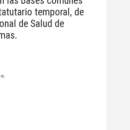
lan las bases comunes
atutario temporal, de
ional de Salud de
ismas.
19)