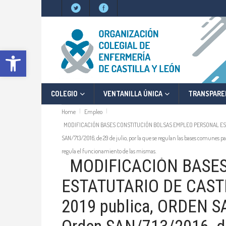
Abrir barra de herramientas
COLEGIO
VENTANILLA ÚNICA
TRANSPARE
Home
Empleo
MODIFICACIÓN BASES CONSTITUCIÓN BOLSAS EMPLEO PERSONAL ESTATUTAR
SAN/713/2016, de 29 de julio, por la que se regulan las bases comunes par
Empleo
regula el funcionamiento de las mismas.
MODIFICACIÓN BASES
ESTATUTARIO DE CASTI
2019 publica, ORDEN SAN