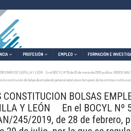
NCIA
PROFESIÓN
EMPLEO
FORMACIÓN E INVESTIG
IO DE CASTILLA Y LEÓN En el BOCYL Nº 55 de 20 de marzo de 2019 publica, ORDEN SAN/245/201
a la constitución de bolsas de empleo de personal estatutario temporal, de los centros e institucione
 CONSTITUCIÓN BOLSAS EMPL
LLA Y LEÓN En el BOCYL Nº 55
/245/2019, de 28 de febrero, po