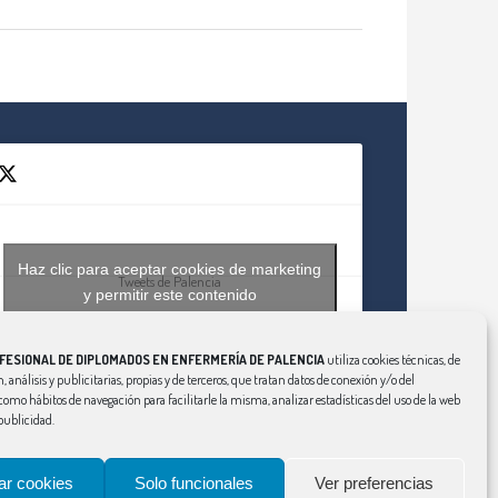
Haz clic para aceptar cookies de marketing
Tweets de Palencia
y permitir este contenido
FESIONAL DE DIPLOMADOS EN ENFERMERÍA DE PALENCIA
utiliza cookies técnicas, de
, análisis y publicitarias, propias y de terceros, que tratan datos de conexión y/o del
í como hábitos de navegación para facilitarle la misma, analizar estadísticas del uso de la web
publicidad.
ar cookies
Solo funcionales
Ver preferencias