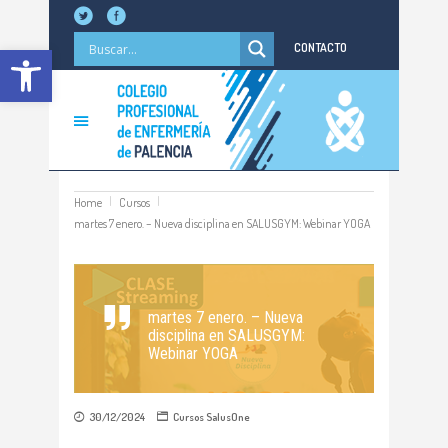
Abrir barra de herramientas
CONTACTO
Home
Cursos
martes 7 enero. – Nueva disciplina en SALUSGYM: Webinar YOGA
martes 7 enero. – Nueva
disciplina en SALUSGYM:
Webinar YOGA
30/12/2024
Cursos
SalusOne