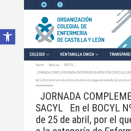
Abrir barra de herramientas
COLEGIO
VENTANILLA ÚNICA
TRANSPARE
Home
Noticias
BOCYL
JORNADA COMPLEMENTARIA ENFERMERO/A ATENCIÓN ESPECIALIZADA SACYL En 
de Enfermero/a en el ámbito de atención especializada de los centros e i
BOCYL
JORNADA COMPLEMEN
SACYL En el BOCYL Nº 
de 25 de abril, por el 