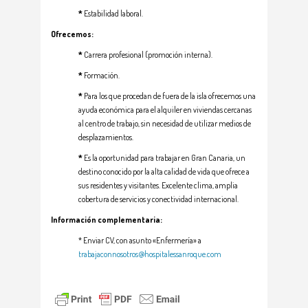
*
Estabilidad laboral.
Ofrecemos
:
*
Carrera profesional (promoción interna).
*
Formación.
*
Para los que procedan de fuera de la isla ofrecemos una
ayuda económica para el alquiler en viviendas cercanas
al centro de trabajo, sin necesidad de utilizar medios de
desplazamientos.
*
Es la oportunidad para trabajar en Gran Canaria, un
destino conocido por la alta calidad de vida que ofrece a
sus residentes y visitantes. Excelente clima, amplia
cobertura de servicios y conectividad internacional.
Información complementaria
:
* Enviar CV, con asunto «Enfermería» a
trabajaconnosotros@hospitalessanroque.com