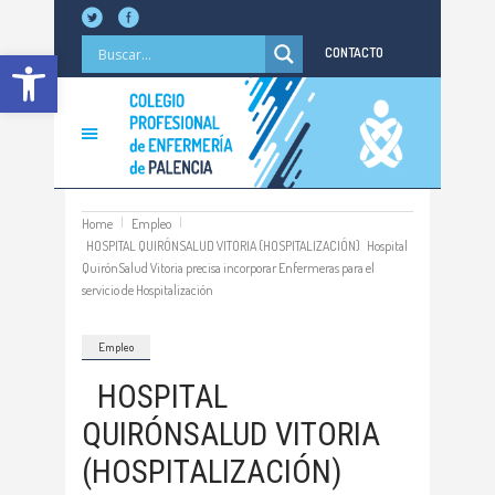
Abrir barra de herramientas
CONTACTO
Home
Empleo
HOSPITAL QUIRÓNSALUD VITORIA (HOSPITALIZACIÓN) Hospital
QuirónSalud Vitoria precisa incorporar Enfermeras para el
servicio de Hospitalización
Empleo
HOSPITAL
QUIRÓNSALUD VITORIA
(HOSPITALIZACIÓN)