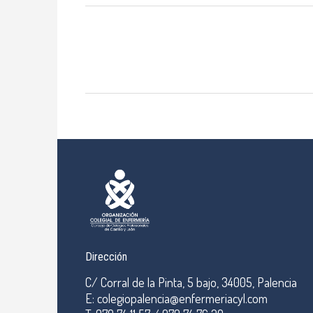
Dirección
C/ Corral de la Pinta, 5 bajo, 34005, Palencia
E: colegiopalencia@enfermeriacyl.com