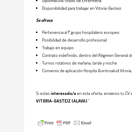
Diplomatura/Grado de Enfermería
Disponibilidad para trabajar en Vitoria-Gasteiz.
Se ofrece
:
Pertenencia al 1º grupo hospitalario europeo
Posibilidad de desarrollo profesional
Trabajo en equipo
Contrato indefinido, dentro del Régimen General de
Turnos rotativos de mañana, tarde y noche.
Convenio de aplicación Hospita Quirónsalud Vitoria, 
Si estas
interesado/a
en esta oferta, envíanos tu CV a
VITORIA-GASTEIZ (ALAVA)
.”