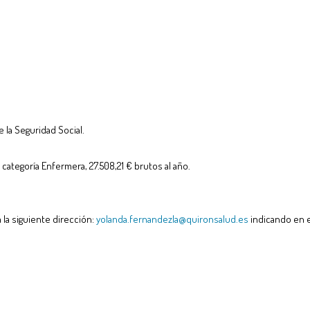
 la Seguridad Social.
categoría Enfermera, 27.508,21 € brutos al año.
 la siguiente dirección:
yolanda.fernandezla@quironsalud.es
indicando en e