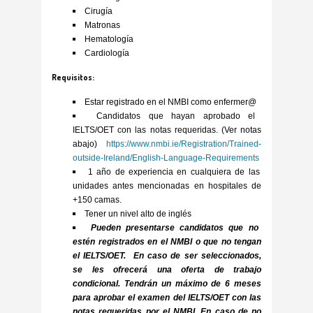
Cirugía
Matronas
Hematología
Cardiología
Requisitos:
Estar registrado en el NMBI como enfermer@
Candidatos que hayan aprobado el
IELTS/OET con las notas requeridas. (Ver notas
abajo)
https://www.nmbi.ie/Registration/Trained-
outside-Ireland/English-Language-Requirements
1 año de experiencia en cualquiera de las
unidades antes mencionadas en hospitales de
+150 camas.
Tener un nivel alto de inglés
Pueden presentarse candidatos que no
estén registrados en el NMBI o que no tengan
el IELTS/OET. En caso de ser seleccionados,
se les ofrecerá una oferta de trabajo
condicional. Tendrán un máximo de 6 meses
para aprobar el examen del IELTS/OET con las
notas requeridas por el NMBI. En caso de no