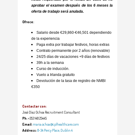
aprobar el examen después de los 6 meses la
oferta de trabajo será anulada.
Ofrece:
Salario desde €29,860-€46,501 dependiendo
de la experiencia
Paga extra por trabajar festivos, horas extras
Contrato permanente por 2 años (renovable)
24/25 días de vacaciones +9 días de festivos
39h a la semana
Curso de inducción.
Vuelo a Irlanda gratuito
Devolución de la tasa de registro de NMBI
€350
Contactar con:
José Díaz Ochoa Recruitment Consultant
Ph:
+353 148 25445
Email:
maria.ochoa@cplhealthcare.com
Address:
8-34 Percy Place, Dublin 4