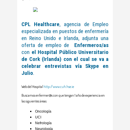
CPL Healthcare
, agencia de Empleo
especializada en puestos de enfermería
en Reino Unido e Irlanda, adjunta una
oferta de empleo de
Enfermeros/as
con
el Hospital Público Universitario
de Cork (Irlanda) con el cual se va a
celebrar entrevistas vía Skype en
Julio
.
Web del Hospital
http://www.cuh.hse.ie
Buscamos enfermer@s con que tengan 1 año de experiencia en
las siguientes áreas:
Oncología
UCI
Nefrología
Neurología