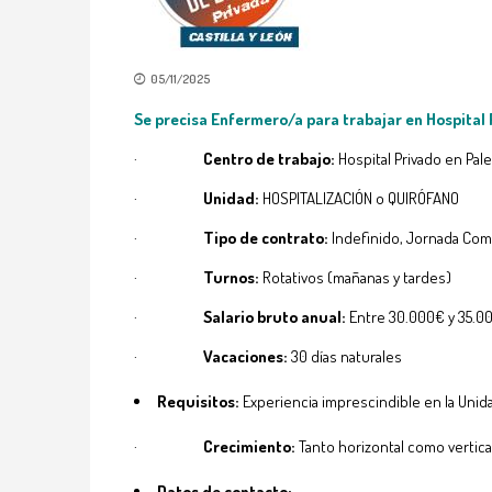
05/11/2025
Se precisa Enfermero/a para trabajar en
Hospital 
·
Centro de trabajo:
Hospital Privado en Pal
·
Unidad:
HOSPITALIZACIÓN o QUIRÓFANO
·
Tipo de contrato:
Indefinido, Jornada Com
·
Turnos:
Rotativos (mañanas y tardes)
·
Salario bruto anual:
Entre 30.000€ y 35.00
·
Vacaciones:
30 días naturales
Requisitos:
Experiencia imprescindible en la Unid
·
Crecimiento:
Tanto horizontal como vertica
Datos de contacto: