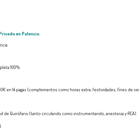
Privado en Palencia
:
encia
pleta 100%
0€ en 14 pagas (complementos como horas extra, festividades, fines de s
ad de Quirófano (tanto circulando como instrumentando, anestesia y REA)
l.