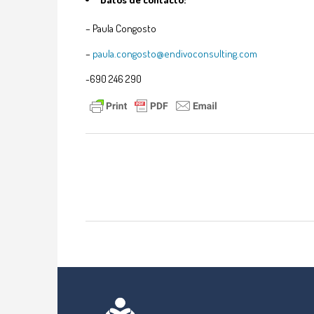
– Paula Congosto
–
paula.congosto@endivoconsulting.com
-690 246 290