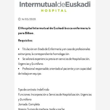
14/05/2020
El Hospital Intermutual de Euskadi busca enfermera/o
para Bilbao.
Requisitos
:
Titulación en Grado de Enfermería y en caso de profesionales
extranjeros, la correspondiente homologación.
Se valorará experiencia previa en servicios de Hospitalización,
Urgencias y Quirófano.
Profesional responsable, orientado al paciente y con capacidad
de trabajo en equipo.
Tipo de contrato: Indefinido
Funciones: Incorporación a Servicios de Hospitalización, Urgencias
y Quirófano
Jornada: Completa
Horario: Turnos de mañana, tarde y noche