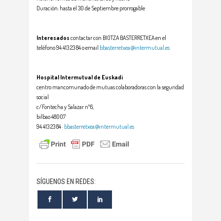
Duración: hasta el 30 de Septiembre prorrogable
Interesados
contactar con BIOTZA BASTERRETXEA en el
teléfono 94 413 23 84 o email
bbasterretxea@intermutual.es
Hospital Intermutual de Euskadi
centro mancomunado de mutuas colaboradoras con la seguridad
social
c/Fontecha y Salazar nº6,
bilbao 48007
94 413 23 84 ·
bbasterretxea@intermutual.es
SÍGUENOS EN REDES: