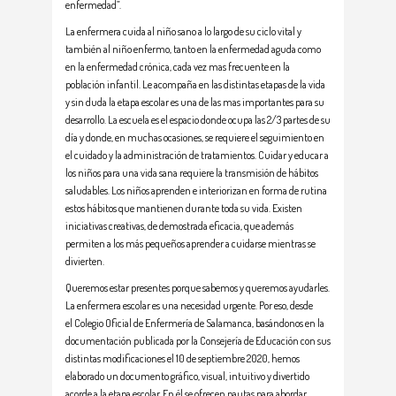
enfermedad”.
La enfermera cuida al niño sano a lo largo de su ciclo vital y
también al niño enfermo, tanto en la enfermedad aguda como
en la enfermedad crónica, cada vez mas frecuente en la
población infantil. Le acompaña en las distintas etapas de la vida
y sin duda la etapa escolar es una de las mas importantes para su
desarrollo. La escuela es el espacio donde ocupa las 2/3 partes de su
día y donde, en muchas ocasiones, se requiere el seguimiento en
el cuidado y la administración de tratamientos. Cuidar y educar a
los niños para una vida sana requiere la transmisión de hábitos
saludables. Los niños aprenden e interiorizan en forma de rutina
estos hábitos que mantienen durante toda su vida. Existen
iniciativas creativas, de demostrada eficacia, que además
permiten a los más pequeños aprender a cuidarse mientras se
divierten.
Queremos estar presentes porque sabemos y queremos ayudarles.
La enfermera escolar es una necesidad urgente. Por eso, desde
el Colegio Oficial de Enfermería de Salamanca, basándonos en la
documentación publicada por la Consejería de Educación con sus
distintas modificaciones el 10 de septiembre 2020, hemos
elaborado un documento gráfico, visual, intuitivo y divertido
acorde a la etapa escolar. En él se ofrecen pautas para abordar