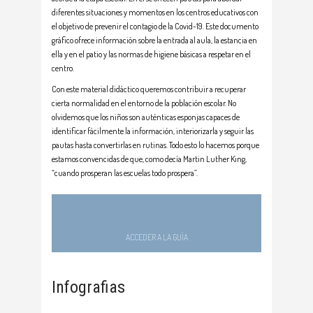
diferentes situaciones y momentos en los centros educativos con
el objetivo de prevenir el contagio de la Covid-19. Este documento
gráfico ofrece información sobre la entrada al aula, la estancia en
ella y en el patio y las normas de higiene básicas a respetar en el
centro.
Con este material didáctico queremos contribuir a recuperar
cierta normalidad en el entorno de la población escolar. No
olvidemos que los niños son auténticas esponjas capaces de
identificar fácilmente la información, interiorizarla y seguir las
pautas hasta convertirlas en rutinas. Todo esto lo hacemos porque
estamos convencidas de que, como decía Martin Luther King,
“cuando prosperan las escuelas todo prospera”.
ACCEDER A LA GUÍA
Infografias