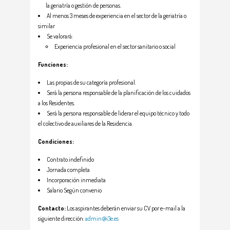
la geriatría o gestión de personas.
Al menos 3 meses de experiencia en el sector de la geriatría o
similar
Se valorará:
Experiencia profesional en el sector sanitario o social
Funciones:
Las propias de su categoría profesional.
Será la persona responsable de la planificación de los cuidados
a los Residentes.
Será la persona responsable de liderar el equipo técnico y todo
el colectivo de auxiliares de la Residencia.
Condiciones:
Contrato indefinido
Jornada completa
Incorporación inmediata
Salario Según convenio
Contacto:
Los aspirantes deberán enviar su CV por e-mail a la
siguiente dirección:
admin@i3e.es