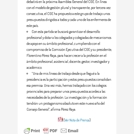
debatirá en la próxima Asamblea General del CGE. En línea
con el modelo de gestión plural y transparente, por tercera vez
consecutiva, el CGE ha propuesto a este grupo de trabajo unos
presupuestos dirigidos a todos y cada uno de los enfermeros de
este país.
Con esta partida se buscará garantizar el desarrollo
profesional y dotar a los colegiados y colegiadas de mecanismos
de apoyo en su ámbito profesional, cumpliendo con el
compromiso de la Comisión Ejecutiva del CGE y su presidente,
Florentino Pérez Raya, para hacer crecer a la profesión en el
ámbito profesional, asistencial, docente, gestor, investigador y
académico.
“Una de mis líneas de trabajo desde que llegué a la
presidencia es la participación y estos presupuestos consolidan
esa premisa. Una vez más, hemos trabajado con los colegios
provinciales para preparar unos presupuestos acordes a las
necesidades de la profesión. La investigación y la formación
tendrán un protagonismo absoluto en este nuevo año del
Consejo General”, afirma Pérez Raya.
[
Ver Nota de Prensa
]