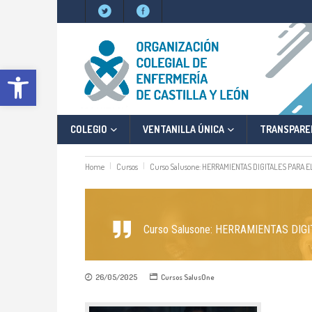
Abrir barra de herramientas
COLEGIO
VENTANILLA ÚNICA
TRANSPARE
Home
Cursos
Curso Salusone: HERRAMIENTAS DIGITALES PARA 
Curso Salusone: HERRAMIENTAS DI
26/05/2025
Cursos
SalusOne