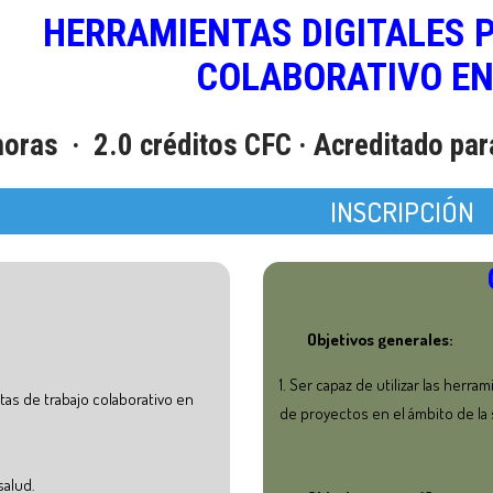
HERRAMIENTAS DIGITALES 
COLABORATIVO EN
horas · 2.0 créditos CFC · Acreditado pa
INSCRIPCIÓN
Objetivos generales:
Ser capaz de utilizar las herra
tas de trabajo colaborativo en
de proyectos en el ámbito de la 
salud.