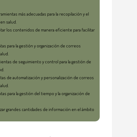
rramientas más adecuadas para la recopilación y el
en salud.
etar los contenidos de manera eficiente para facilitar
ntas para la gestión y organización de correos
alud.
mientas de seguimiento y control para la gestión de
ud.
ntas de automatización y personalización de correos
alud.
tas para la gestión del tiempo y la organización de
izar grandes cantidades de información en el ámbito