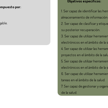
Objetivos específicos:
ompuesto por:
Ser capaz de identificar las he
almacenamiento de información 
able.
Ser capaz de clasificar y etiqu
su posterior recuperación.
Ser capaz de utilizar herramie
electrónicos en el ámbito de la s
Ser capaz de utilizar las herra
proyectos en el ámbito de la sal
Ser capaz de utilizar herramie
electrónicos en el ámbito de la s
Ser capaz de utilizar herramien
tareas en el ámbito de la salud.
Ser capaz de gestionar y organ
de la salud.