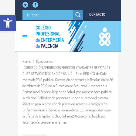
Abrir barra de herramientas
CONTACTO
Home
Oposiciones
CORRECCIÓN APROBADOS PROCESO Y VACANTES OFERTADAS
DUES SERVICIO RIOJANO DE SALUD En el BOR Nº 31 de 13 de
marzo de 2019 publica, Corrección de errores a la Resolución de 26
de febrero de 2019, de la Dirección de Recursos Humanos de la
Gerencia del Servicio Riojano de Salud, por la que se hace pública
la relación Definitiva de personas que han superado el proceso
selectivo para la provisión de plazas vacantes de la categoría de
Enfermero/a en el Servicio Riojano de Salud, correspondientes a
la Oferta de Empleo Público del año 2017, así como las plazas
vacantes ofertadas a las mismas.