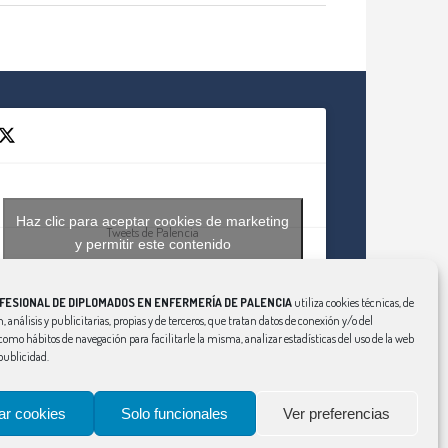
Haz clic para aceptar cookies de marketing
Tweets de Palencia
y permitir este contenido
FESIONAL DE DIPLOMADOS EN ENFERMERÍA DE PALENCIA
utiliza cookies técnicas, de
, análisis y publicitarias, propias y de terceros, que tratan datos de conexión y/o del
í como hábitos de navegación para facilitarle la misma, analizar estadísticas del uso de la web
publicidad.
ar cookies
Solo funcionales
Ver preferencias
Aviso Legal
|
Política de Privacidad
|
Política de Cookies