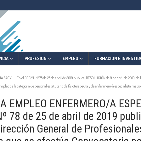
NCIA
PROFESIÓN
EMPLEO
FORMACIÓN E INVESTIG
n el BOCYL Nº 78 de 25 de abril de 2019 publica, RESOLUCIÓN de 9 de abril de 2019, de la Dir
 Empleo de la categoría de personal estatutario de fisioterapeuta y de enfermero/a especialista matr
A EMPLEO ENFERMERO/A ESPE
78 de 25 de abril de 2019 publ
Dirección General de Profesionale