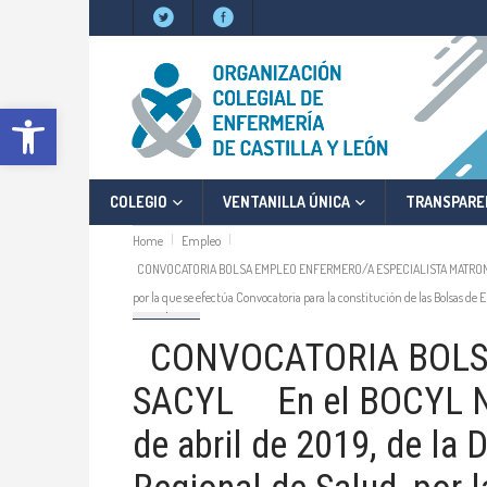
Abrir barra de herramientas
COLEGIO
VENTANILLA ÚNICA
TRANSPARE
Home
Empleo
CONVOCATORIA BOLSA EMPLEO ENFERMERO/A ESPECIALISTA MATRONA SACYL E
por la que se efectúa Convocatoria para la constitución de las Bolsas de
Empleo
CONVOCATORIA BOLS
SACYL En el BOCYL Nº 
de abril de 2019, de la 