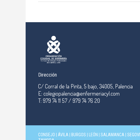
Dirección
C/ Corral de la Pinta, 5 bajo, 34005, Palencia
E: colegiopalencia@enfermeriacyl.com
T: 979 74 11 57 / 979 74 76 20
CONSEJO
|
ÁVILA
|
BURGOS
|
LEÓN
|
SALAMANCA
|
SEGOV