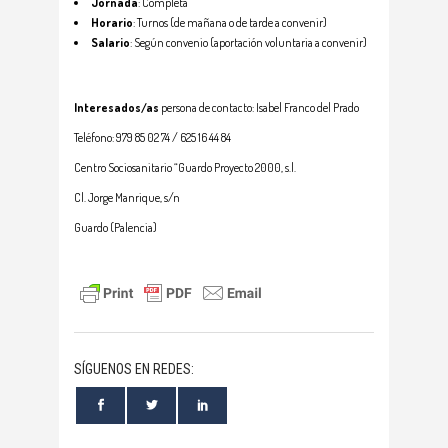
Jornada
: Completa
Horario
: Turnos (de mañana o de tarde a convenir)
Salario
: Según convenio (aportación voluntaria a convenir)
Interesados/as
persona de contacto: Isabel Franco del Prado
Teléfono: 979 85 02 74 / 625 16 44 84
Centro Sociosanitario “Guardo Proyecto 2000, s.l.
Cl. Jorge Manrique, s/n
Guardo (Palencia)
SÍGUENOS EN REDES: