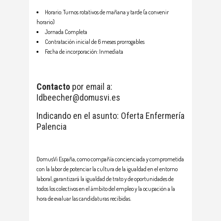
Horario: Turnos rotativos de mañana y tarde (a convenir
horario)
Jornada Completa
Contratación inicial de 6 meses prorrogables
Fecha de incorporación: Inmediata
Contacto
por email a:
Idbeecher@domusvi.es
Indicando en el asunto: Oferta Enfermería
Palencia
DomusVi España, como compañía concienciada y comprometida
con la labor de potenciar la cultura de la igualdad en el entorno
laboral, garantizará la igualdad de trato y de oportunidades de
todos los colectivos en el ámbito del empleo y la ocupación a la
hora de evaluar las candidaturas recibidas.