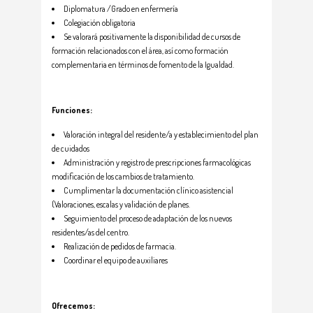
Diplomatura /Grado en enfermería
Colegiación obligatoria
Se valorará positivamente la disponibilidad de cursos de
formación relacionados con el área, así como formación
complementaria en términos de fomento de la Igualdad.
Funciones:
Valoración integral del residente/a y establecimiento del plan
de cuidados
Administración y registro de prescripciones farmacológicas
modificación de los cambios de tratamiento.
Cumplimentar la documentación clínico asistencial
(Valoraciones, escalas y validación de planes.
Seguimiento del proceso de adaptación de los nuevos
residentes/as del centro.
Realización de pedidos de farmacia.
Coordinar el equipo de auxiliares
Ofrecemos: