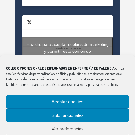
Haz clic para aceptar cookies de marketing
Tweets de Palencia
y permitir este contenido
COLEGIO PROFESIONAL DE DIPLOMADOS EN ENFERMERÍA DE PALENCIA
utiliza
cookies técnicas, de personalización, análisis y publicitarias, propias y de terceros, que
tratan datos de conexión y/o del dispositivo, así como hábitos de navegación para
facilitarle la misma, analizar estadísticas del uso de la web y personalizar publicidad.
Aceptar cookies
CONSEJO
|
ÁVILA
|
BURGOS
|
LEÓN
|
SALAMANCA
|
SEGOVIA
|
SORIA
|
PALENCIA
|
VALLADOLID
|
Solo funcionales
ZAMORA
Aviso Legal
|
Política de Privacidad
|
Política
Ver preferencias
de Cookies