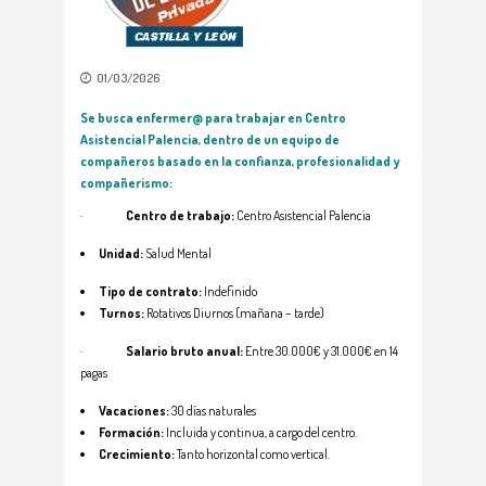
01/03/2026
Se busca enfermer@ para trabajar en Centro
Asistencial Palencia, dentro de un equipo de
compañeros basado en la confianza, profesionalidad y
compañerismo
:
·
Centro de trabajo:
Centro Asistencial Palencia
Unidad:
Salud Mental
Tipo de contrato:
Indefinido
Turnos:
Rotativos Diurnos (mañana – tarde)
·
Salario bruto anual:
Entre 30.000€ y 31.000€ en 14
pagas
Vacaciones:
30 días naturales
Formación:
Incluida y continua, a cargo del centro.
Crecimiento:
Tanto horizontal como vertical.