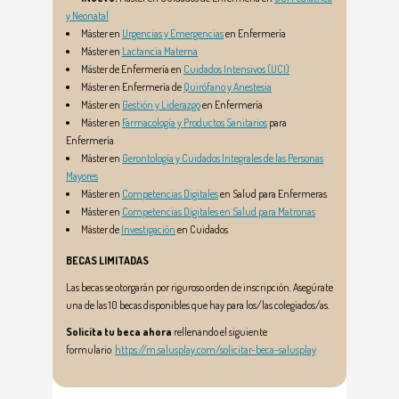
y Neonatal
Máster en
Urgencias y Emergencias
en Enfermería
Máster en
Lactancia Materna
Máster de Enfermería en
Cuidados Intensivos (UCI)
Máster en Enfermería de
Quirófano y Anestesia
Máster en
Gestión y Liderazgo
en Enfermería
Máster en
Farmacología y Productos Sanitarios
para
Enfermería
Máster en
Gerontología y Cuidados Integrales de las Personas
Mayores
Máster en
Competencias Digitales
en Salud para Enfermeras
Máster en
Competencias Digitales en Salud para Matronas
Máster de
Investigación
en Cuidados
BECAS LIMITADAS
Las becas se otorgarán por riguroso orden de inscripción. Asegúrate
una de las 10 becas disponibles que hay para los/las colegiados/as.
Solicita tu beca ahora
rellenando el siguiente
formulario
https://m.salusplay.com/solicitar-beca-salusplay