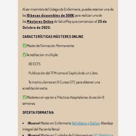
Al ser miembro del Colegio de Enfermería, puedes reservar
una de
las
10 becas disponibles de 500€
para
realizar uno de
los
Másteres Online
de SalusPlay que comienzan el
25 de
Octubre de 2025:
CARACTERÍSTICAS MÁSTERES ONLINE
Máster de Formación Permanente
Acreditación múltiple:
· 60 ECTS
· Publicación del TFM como el Capítulo de un Libro.
· Te matriculamos en 9 Cursos CFC para obtener una
acreditación extra.
Másteres con opción a Prácticas Hospitalarias: duración 6
semanas.
OFERTA FORMATIVA
¡Nuevo!
Máster en Enfermería
Nefrológica y Diálisis
: Abordaje
Integral del Paciente Renal.
¡Nuevo!
Máster en Cuidados de Enfermería en
UCI Pediátrica