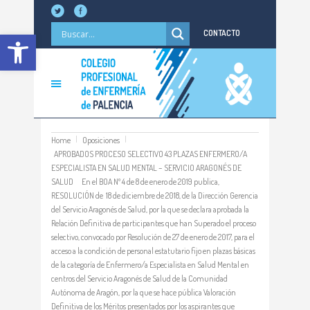
Abrir barra de herramientas
CONTACTO
Home
Oposiciones
APROBADOS PROCESO SELECTIVO 43 PLAZAS ENFERMERO/A
ESPECIALISTA EN SALUD MENTAL – SERVICIO ARAGONÉS DE
SALUD En el BOA Nº 4 de 8 de enero de 2019 publica,
RESOLUCIÓN de 18 de diciembre de 2018, de la Dirección Gerencia
del Servicio Aragonés de Salud, por la que se declara aprobada la
Relación Definitiva de participantes que han Superado el proceso
selectivo, convocado por Resolución de 27 de enero de 2017, para el
acceso a la condición de personal estatutario fijo en plazas básicas
de la categoría de Enfermero/a Especialista en Salud Mental en
centros del Servicio Aragonés de Salud de la Comunidad
Autónoma de Aragón, por la que se hace pública Valoración
Definitiva de los Méritos presentados por los aspirantes que