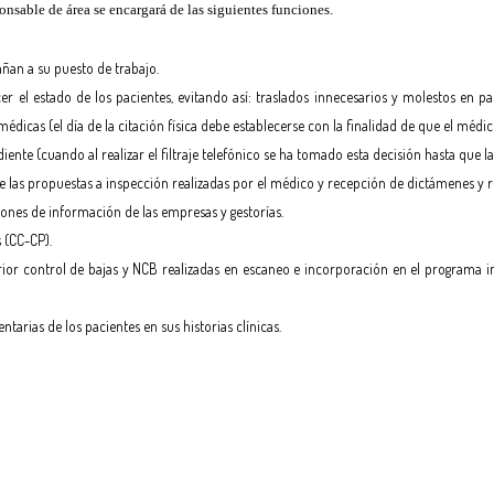
ponsable de área se encargará de las siguientes funciones.
ñan a su puesto de trabajo.
cer el estado de los pacientes, evitando así: traslados innecesarios y molestos en p
dicas (el día de la citación física debe establecerse con la finalidad de que el médic
ente (cuando al realizar el filtraje telefónico se ha tomado esta decisión hasta que la
e las propuestas a inspección realizadas por el médico y recepción de dictámenes y r
iones de información de las empresas y gestorías.
 (CC-CP).
rior control de bajas y NCB realizadas en escaneo e incorporación en el programa 
rias de los pacientes en sus historias clínicas.