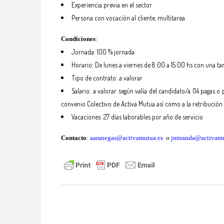
Experiencia previa en el sector
Persona con vocación al cliente, multitarea
Condiciones
:
Jornada: 100 % jornada
Horario: De lunes a viernes de 8:00 a 15:00 hs con una ta
Tipo de contrato: a valorar
Salario: a valorar según valía del candidato/a (14 pagas o
convenio Colectivo de Activa Mutua así como a la retribución 
Vacaciones: 27 días laborables por año de servicio
Contacto
:
aaranegas@activamutua.es
o
jmiranda@activamu