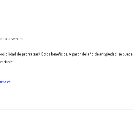
rde a la semana
 posibilidad de prorratear). Otros beneficios: A partir del año de antigüedad, se pued
variable.
tua.es