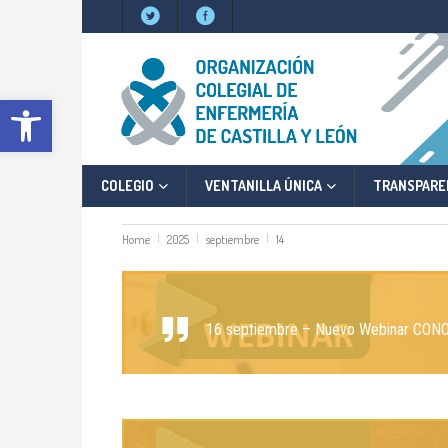
Abrir barra de herramientas
COLEGIO
VENTANILLA ÚNICA
TRANSPARE
Home
2025
septiembre
14
16 septiembre – Nuevo Webinar CO