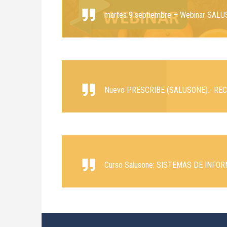
martes 9 septiembre – Webinar SA
Nuevo PRESCRIBE (SALUSONE).- R
Curso Salusone: SISTEMAS DE INF