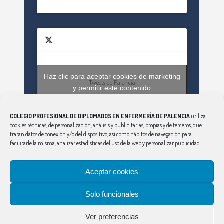
Haz clic para aceptar cookies de marketing
Tweets de Palencia
y permitir este contenido
COLEGIO PROFESIONAL DE DIPLOMADOS EN ENFERMERÍA DE PALENCIA
utiliza
cookies técnicas, de personalización, análisis y publicitarias, propias y de terceros, que
tratan datos de conexión y/o del dispositivo, así como hábitos de navegación para
facilitarle la misma, analizar estadísticas del uso de la web y personalizar publicidad.
Aceptar cookies
CONSEJO
|
ÁVILA
|
BURGOS
|
LEÓN
|
SALAMANCA
|
SEGOVIA
|
SORIA
|
PALENCIA
|
VALLADOLID
|
Solo funcionales
ZAMORA
Aviso Legal
|
Política de Privacidad
|
Política
Ver preferencias
de Cookies